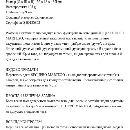
Розмір (Д x Ш x В) 155 x 18 x 48.5 мм
Вага продукту 105 g
Глибина різу 9 мм
Основний матеріал Склопластик
Сертифікат S 60125853
Ріжучий інструмент, що поєднує в собі функціональність і дизайн? Це SECUPRO
MARTEGO, наш преміальний важільний ніж з повністю автоматичним
засуненням леза. Разом із ним у ваше життя увійде слово "дуже": він дуже
безпечний, дуже міцний, дуже ергономічний, дуже універсальний і дуже якісно
зроблений. Крім того, він підходить не тільки, як для правої, так і для лівої, а й
для дуже великої руки.
ЧУДОВО ТРИМАТИ
Переваги моделі SECUPRO MARTEGO - як на долоні: ергономічне руків'я з
важелем, м'яке покриття для кращого утримування, "встановлений" кут різання,
найзручніший для вашого зап'ястя.
ПРОСТА І БЕЗПЕЧНА ЗАМІНА
Коли все ж таки доведеться замінити лезо, для цього не потрібні жодні додаткові
інструменти. Тут діє "сила тяжіння" SECUPRO MARTEGO: вбудований магніт
не допускає випадання леза.
ВСЕ ПІД КОНТРОЛЕМ
Перш за все, алюміній. Цей метал не тільки створює незвичайний дизайн моделі