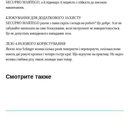
SECUPRO MARTEGO, а й підвищує її міцність і стійкість до високих
навантажень.
БЛОКУВАННЯ ДЛЯ ДОДАТКОВОГО ЗАХИСТУ
SECUPRO MARTEGO разом з вами скрізь і всюди на роботі? Це добре. Але не
забувайте натискати на синє блокування, коли інструмент не використовується.
Це не допустить випадкового випадання леза.
ЛЕЗО 4-РАЗОВОГО КОРИСТУВАННЯ
Якісні леза Solinger можна кілька разів повернути і перевернути, оскільки вони
мають дві ріжучі кромки і чотири гострі краї. Що відчутно на практиці. Не надто
велика глибина різу також захищає ваш товар.
Смотрите также